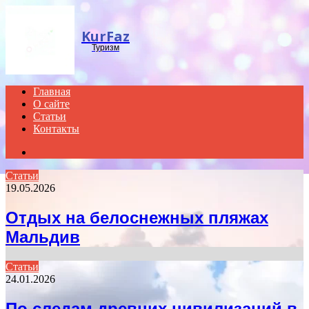
Menu
KurFaz
Туризм
Главная
О сайте
Статьи
Контакты
Search
for
Статьи
19.05.2026
Отдых на белоснежных пляжах
Мальдив
Статьи
24.01.2026
По следам древних цивилизаций в