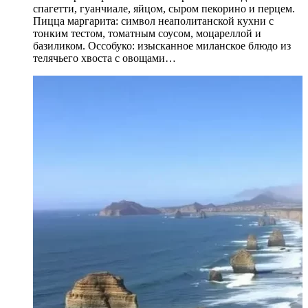
спагетти, гуанчиале, яйцом, сыром пекорино и перцем.
Пицца маргарита: символ неаполитанской кухни с
тонким тестом, томатным соусом, моцареллой и
базиликом. Оссобуко: изысканное миланское блюдо из
телячьего хвоста с овощами…